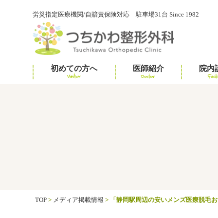
労災指定医療機関/自賠責保険対応 駐車場31台 Since 1982
初めての方へ
医師紹介
院内
Visitor
Doctor
Facili
TOP
>
メディア掲載情報
>
「静岡駅周辺の安いメンズ医療脱毛お