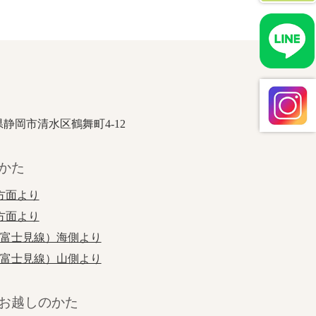
岡県静岡市清水区鶴舞町4-12
かた
方面より
方面より
江富士見線）海側より
江富士見線）山側より
お越しのかた