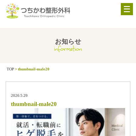
メ
ニ
ュ
ー
を
お知らせ
information
開
く
TOP
>
thumbnail-male20
2026.5.29
thumbnail-male20