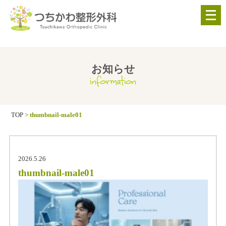
メ
ニ
ュ
ー
を
お知らせ
information
開
く
TOP
>
thumbnail-male01
2026.5.26
thumbnail-male01