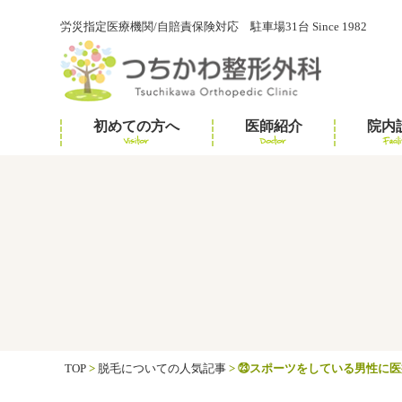
労災指定医療機関/自賠責保険対応 駐車場31台 Since 1982
初めての方へ
医師紹介
院内
Visitor
Doctor
Facili
TOP
>
脱毛についての人気記事
>
㉓スポーツをしている男性に医