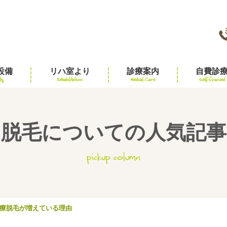
設備
リハ室より
診療案内
自費診
ty
Rehabilitation
Medical Care
Self-financed
脱毛についての人気記事
pickup column
療脱毛が増えている理由