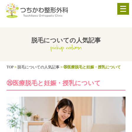
メ
ニ
ュ
ー
を
脱毛についての人気記事
pickup column
開
く
TOP
>
脱毛についての人気記事
>
㉖医療脱毛と妊娠・授乳について
㉖医療脱毛と妊娠・授乳について