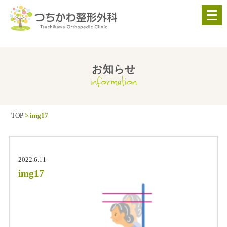
メ
ニ
ュ
ー
を
お知らせ
information
開
く
TOP
>
img17
2022.6.11
img17