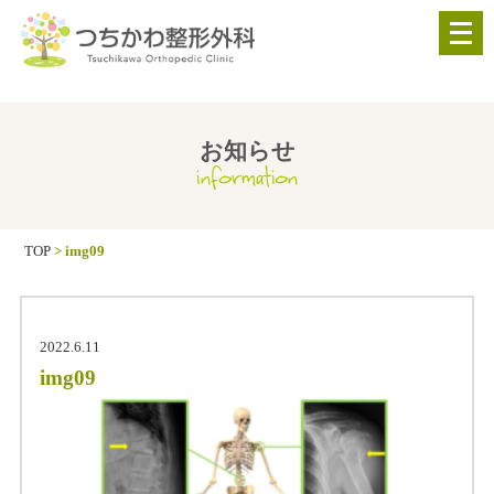
メ
ニ
ュ
ー
を
お知らせ
information
開
く
TOP
>
img09
2022.6.11
img09