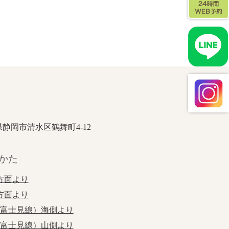
岡県静岡市清水区鶴舞町4-12
かた
方面より
方面より
江富士見線）海側より
江富士見線）山側より