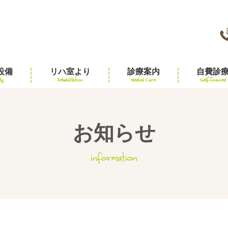
設備
リハ室より
診療案内
自費診
ty
Rehabilitation
Medical Care
Self-financed
お知らせ
information