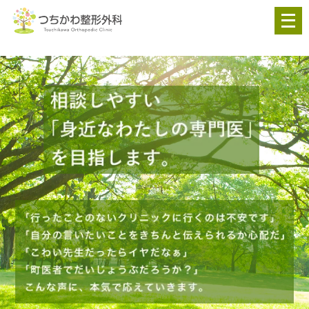
メ
ニ
ュ
ー
を
開
く