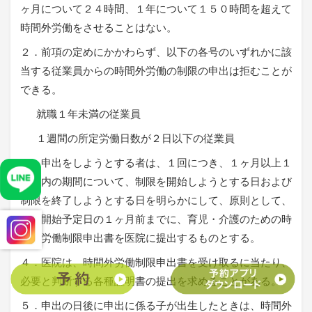
ヶ月について２４時間、１年について１５０時間を超えて
時間外労働をさせることはない。
２．前項の定めにかかわらず、以下の各号のいずれかに該
当する従業員からの時間外労働の制限の申出は拒むことが
できる。
就職１年未満の従業員
１週間の所定労働日数が２日以下の従業員
３．申出をしようとする者は、１回につき、１ヶ月以上１
年以内の期間について、制限を開始しようとする日および
制限を終了しようとする日を明らかにして、原則として、
制限開始予定日の１ヶ月前までに、育児・介護のための時
間外労働制限申出書を医院に提出するものとする。
４．医院は、時間外労働制限申出書を受け取るに当たり、
必要と判断する各種証明書の提出を求めることがある。
５．申出の日後に申出に係る子が出生したときは、時間外