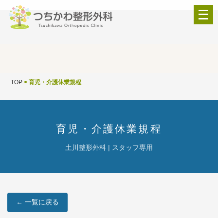
メ
ニ
ュ
ー
を
開
TOP
>
育児・介護休業規程
く
育児・介護休業規程
土川整形外科 | スタッフ専用
← 一覧に戻る