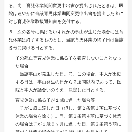
る。尚、育児休業期間変更申出書が提出されたときは、医
院は速やかに当該育児休業期間変更申出書を提出した者に
対し育児休業取扱通知書を交付する。
５．次の各号に掲げるいずれかの事由が生じた場合には育
児休業は終了するものとし、当該育児休業の終了日は当該
各号に掲げる日とする。
子の死亡等育児休業に係る子を養育しないこととなっ
た場合
当該事由が発生した日。尚、この場合、本人が出勤
する日は、事由発生の日から２週間以内であって、医
院と本人が話合いのうえ、決定した日とする。
育児休業に係る子が１歳に達した場合等
子が１歳に達した日（但し、第２条第３項に基づく
休業の場合を除く）。尚、第２条第４項に基づく休業
の場合は子が１歳６ヶ月に達した日、第２条第５項に
基づく休業の場合は子が２歳に達した日とする。